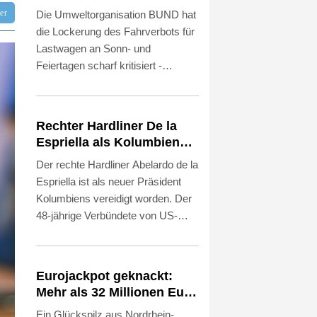
für Lkw - BDI begrüßt es
tter
Die Umweltorganisation BUND hat
die Lockerung des Fahrverbots für
Lastwagen an Sonn- und
Feiertagen scharf kritisiert -
begrüßt wurde dies dagegen vom
Bundesverband der Deutschen
Industrie (BDI). Es sei keine
Rechter Hardliner De la
Lösung, wegen des
Espriella als Kolumbiens
Niedrigwassers in Flüssen "den
Präsident vereidigt
Der rechte Hardliner Abelardo de la
Schiffstransport jetzt durch
Espriella ist als neuer Präsident
hunderte oder tausende Lkw-
Kolumbiens vereidigt worden. Der
Fahrten zu ersetzen", sagte der
48-jährige Verbündete von US-
BUND-Chef Olaf Bandt der
Präsident Donald Trump legte am
"Rheinischen Post"
Freitag in der
(Samstagsausgabe). Dies werde
südwestkolumbianischen
"Menschen und Klima" belasten.
Eurojackpot geknackt:
Großstadt Cali den Amtseid ab und
Mehr als 32 Millionen Euro
trat damit die Nachfolge des linken
gehen nach Nordrhein-
Ein Glückspilz aus Nordrhein-