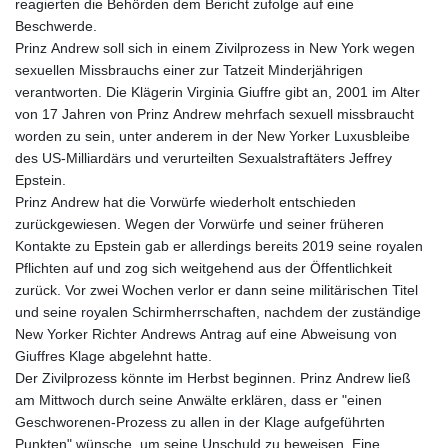
reagierten die Behörden dem Bericht zufolge auf eine
Beschwerde.
Prinz Andrew soll sich in einem Zivilprozess in New York wegen
sexuellen Missbrauchs einer zur Tatzeit Minderjährigen
verantworten. Die Klägerin Virginia Giuffre gibt an, 2001 im Alter
von 17 Jahren von Prinz Andrew mehrfach sexuell missbraucht
worden zu sein, unter anderem in der New Yorker Luxusbleibe
des US-Milliardärs und verurteilten Sexualstraftäters Jeffrey
Epstein.
Prinz Andrew hat die Vorwürfe wiederholt entschieden
zurückgewiesen. Wegen der Vorwürfe und seiner früheren
Kontakte zu Epstein gab er allerdings bereits 2019 seine royalen
Pflichten auf und zog sich weitgehend aus der Öffentlichkeit
zurück. Vor zwei Wochen verlor er dann seine militärischen Titel
und seine royalen Schirmherrschaften, nachdem der zuständige
New Yorker Richter Andrews Antrag auf eine Abweisung von
Giuffres Klage abgelehnt hatte.
Der Zivilprozess könnte im Herbst beginnen. Prinz Andrew ließ
am Mittwoch durch seine Anwälte erklären, dass er "einen
Geschworenen-Prozess zu allen in der Klage aufgeführten
Punkten" wünsche, um seine Unschuld zu beweisen. Eine