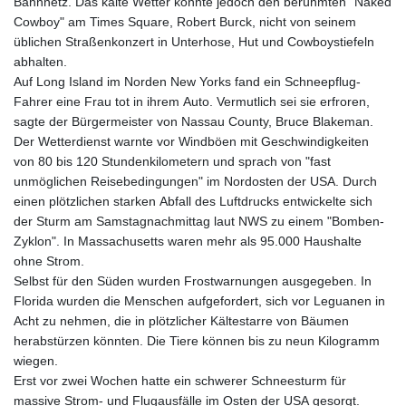
Bahnnetz. Das kalte Wetter konnte jedoch den berühmten "Naked
Cowboy" am Times Square, Robert Burck, nicht von seinem
üblichen Straßenkonzert in Unterhose, Hut und Cowboystiefeln
abhalten.
Auf Long Island im Norden New Yorks fand ein Schneepflug-
Fahrer eine Frau tot in ihrem Auto. Vermutlich sei sie erfroren,
sagte der Bürgermeister von Nassau County, Bruce Blakeman.
Der Wetterdienst warnte vor Windböen mit Geschwindigkeiten
von 80 bis 120 Stundenkilometern und sprach von "fast
unmöglichen Reisebedingungen" im Nordosten der USA. Durch
einen plötzlichen starken Abfall des Luftdrucks entwickelte sich
der Sturm am Samstagnachmittag laut NWS zu einem "Bomben-
Zyklon". In Massachusetts waren mehr als 95.000 Haushalte
ohne Strom.
Selbst für den Süden wurden Frostwarnungen ausgegeben. In
Florida wurden die Menschen aufgefordert, sich vor Leguanen in
Acht zu nehmen, die in plötzlicher Kältestarre von Bäumen
herabstürzen könnten. Die Tiere können bis zu neun Kilogramm
wiegen.
Erst vor zwei Wochen hatte ein schwerer Schneesturm für
massive Strom- und Flugausfälle im Osten der USA gesorgt.