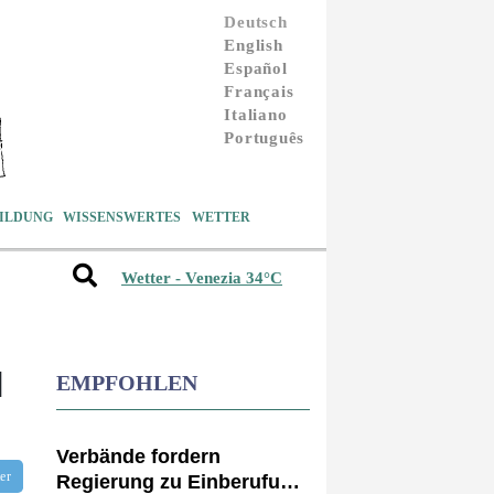
Deutsch
English
Español
Français
Italiano
Português
ILDUNG
WISSENSWERTES
WETTER
Wetter - Venezia 34°C
N
EMPFOHLEN
Verbände fordern
tter
Regierung zu Einberufung