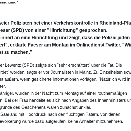
Hinrichtung"
r Polizisten bei einer Verkehrskontrolle in Rheinland-Pfa
eser (SPD) von einer "Hinrichtung" gesprochen.
nnert an eine Hinrichtung und zeigt, dass die Polizei jeden
ert", erklärte Faeser am Montag im Onlinedienst Twitter. "Wi
est zu machen."
r Lewentz (SPD) zeigte sich "sehr erschüttert" über die Tat. Die
mordet" worden, sagte er vor Journalisten in Mainz. Zu Einzelheiten so
 äußern, wenn gesicherte Informationen vorlägen. "Natürlich wird in
ter.
-Jähriger, wurden in der Nacht zum Montag auf einer routinemäßigen
en. Bei der Frau handelte es sich nach Angaben des Innenministers 
tergründe des Geschehens waren zunächst unklar.
 Saarland mit Hochdruck nach den flüchtigen Tätern, von denen
 Bevölkerung wurde dazu aufgerufen, keine Anhalter mitzunehmen.