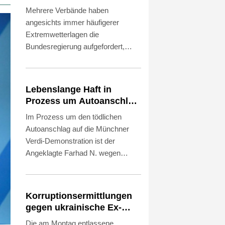
von Hitzegipfel auf
Mehrere Verbände haben
angesichts immer häufigerer
Extremwetterlagen die
Bundesregierung aufgefordert,
einen Hitzegipfel einzuberufen. In
einer am Donnerstag
veröffentlichten gemeinsamen
Lebenslange Haft in
Erklärung warfen sie der Regierung
Prozess um Autoanschlag
Untätigkeit vor. Weiter verlangten
auf Münchner Verdi-Demo
Im Prozess um den tödlichen
die Verbände einen bundesweiten
Autoanschlag auf die Münchner
Hitzeaktionsplan sowie größere
Verdi-Demonstration ist der
Anstrengungen bei Klimaschutz,
Angeklagte Farhad N. wegen
Anpassung an Klimafolgen sowie
Mordes und versuchten Mordes zu
Energiewende einschließlich der
lebenslanger Haft verurteilt worden.
Abkehr von fossilen Brennstoffen.
Das Oberlandesgericht der
Korruptionsermittlungen
bayerischen Landeshauptstadt
gegen ukrainische Ex-
stellte bei dem aus Afghanistan
Botschafterin in den USA
Die am Montag entlassene