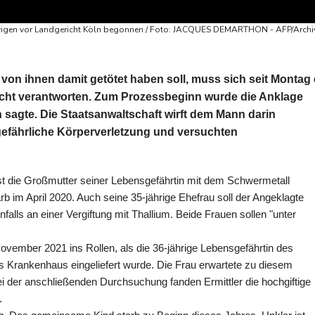
rigen vor Landgericht Köln begonnen / Foto: JACQUES DEMARTHON - AFP/Archi
i von ihnen damit getötet haben soll, muss sich seit Montag 
icht verantworten. Zum Prozessbeginn wurde die Anklage
n sagte. Die Staatsanwaltschaft wirft dem Mann darin
gefährliche Körperverletzung und versuchten
 die Großmutter seiner Lebensgefährtin mit dem Schwermetall
arb im April 2020. Auch seine 35-jährige Ehefrau soll der Angeklagte
alls an einer Vergiftung mit Thallium. Beide Frauen sollen "unter
ovember 2021 ins Rollen, als die 36-jährige Lebensgefährtin des
ns Krankenhaus eingeliefert wurde. Die Frau erwartete zu diesem
ei der anschließenden Durchsuchung fanden Ermittler die hochgiftige
.