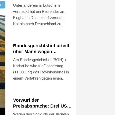
Schmuggelversuch in
tter
Unter anderem in Lutschern
Düsseldorf ertappt
versteckt hat ein Reisender am
Flughafen Düsseldorf versucht,
Kokain nach Deutschland zu
schmuggeln. In den Süßigkeiten
befanden sich, getarnt durch rote
Glasur, insgesamt drei Kilogramm
Bundesgerichtshof urteilt
der Droge, wie das
über Mann wegen
Zollfahndungsamt Essen am
Kriegsverbrechen in
Am Bundesgerichtshof (BGH) in
Donnerstag mitteilte. Weitere
syrischem Bürgerkrieg
Karlsruhe wird für Donnerstag
sechs Kilo Kokain waren in
(11.00 Uhr) das Revisionsurteil in
präparierten Schuhen,
einem Verfahren gegen einen
Rucksäcken und Handtaschen
Mann wegen Verbrechen gegen die
versteckt.
Menschlichkeit und
Kriegsverbrechen im syrischen
Vorwurf der
Bürgerkrieg erwartet. Als Anführer
Preisabsprache: Drei US-
einer bewaffneten schiitischen Miliz
Produzenten müssen 53
Wegen des Vorwurfs der illegalen