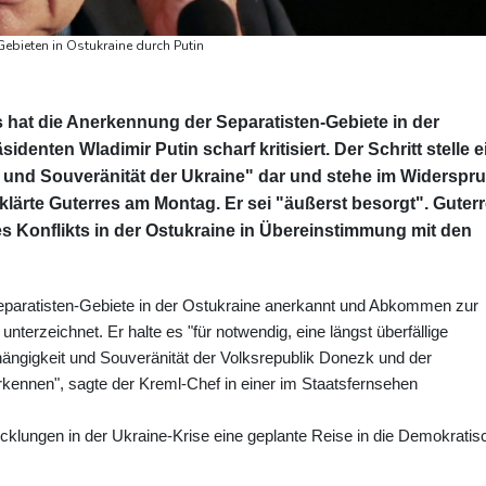
Gebieten in Ostukraine durch Putin
 hat die Anerkennung der Separatisten-Gebiete in der
denten Wladimir Putin scharf kritisiert. Der Schritt stelle e
tät und Souveränität der Ukraine" dar und stehe im Widerspr
rklärte Guterres am Montag. Er sei "äußerst besorgt". Guter
des Konflikts in der Ostukraine in Übereinstimmung mit den
Separatisten-Gebiete in der Ostukraine anerkannt und Abkommen zur
nterzeichnet. Er halte es "für notwendig, eine längst überfällige
hängigkeit und Souveränität der Volksrepublik Donezk und der
kennen", sagte der Kreml-Chef in einer im Staatsfernsehen
cklungen in der Ukraine-Krise eine geplante Reise in die Demokratis