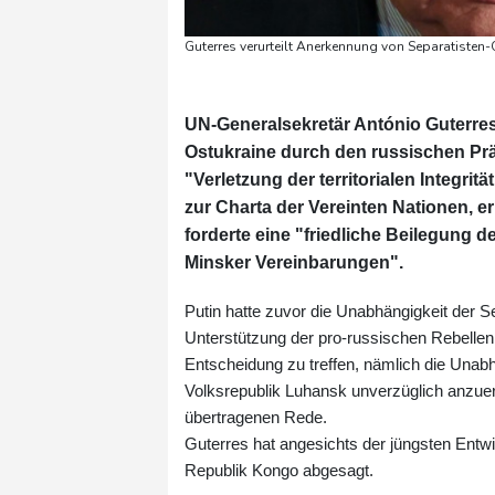
Guterres verurteilt Anerkennung von Separatisten-
UN-Generalsekretär António Guterres
Ostukraine durch den russischen Präsi
"Verletzung der territorialen Integri
zur Charta der Vereinten Nationen, e
forderte eine "friedliche Beilegung 
Minsker Vereinbarungen".
Putin hatte zuvor die Unabhängigkeit der 
Unterstützung der pro-russischen Rebellen u
Entscheidung zu treffen, nämlich die Unab
Volksrepublik Luhansk unverzüglich anzuer
übertragenen Rede.
Guterres hat angesichts der jüngsten Entwi
Republik Kongo abgesagt.