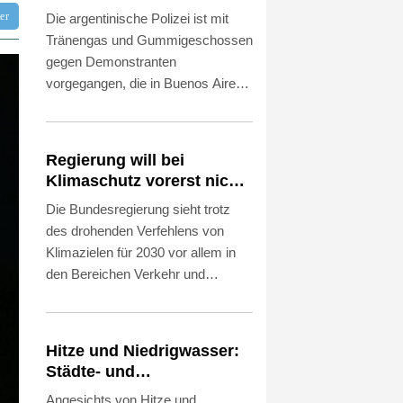
Gummigeschossen gegen
tter
Die argentinische Polizei ist mit
Proteste vor
Tränengas und Gummigeschossen
gegen Demonstranten
vorgegangen, die in Buenos Aires
gegen einen umstrittenen
Gesetzentwurf zur Stärkung von
Privatbesitz protestierten. Die
Regierung will bei
Demonstration fand am
Klimaschutz vorerst nicht
Donnerstag vor dem Sitz des
nachsteuern - Kritik der
Die Bundesregierung sieht trotz
Senats in der Hauptstadt statt und
Grünen
des drohenden Verfehlens von
startete zunächst friedlich. Mit
Klimazielen für 2030 vor allem in
Einbruch der Nacht brachen laut
den Bereichen Verkehr und
dem Bericht eines
Gebäude derzeit keinen Anlass,
Korrespondenten der
die von ihr vorgesehenen
Nachrichtenagentur AFP dann
Klimaschutzmaßnahmen
Auseinandersetzungen zwischen
Hitze und Niedrigwasser:
nachzuschärfen. Das geht aus
Polizei und Teilnehmern aus. Die
Städte- und
einer Antwort auf eine Anfrage der
Beamten seien dabei mit Steinen
Gemeindebund fordert
Angesichts von Hitze und