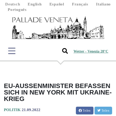
Deutsch
English
Español
Français
Italiano
Português
Wetter - Venezia 28°C
EU-AUSSENMINISTER BEFASSEN S
ICH IN NEW YORK MIT UKRAINE-K
RIEG
POLITIK
21.09.2022
Teilen
Teilen