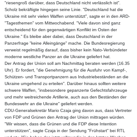
"riesengroß darüber, dass Deutschland nicht verlässlich ist".
Scholz bekräftigte hingegen seine Linie. "Deutschland hat die
Ukraine mit sehr vielen Waffen unterstützt", sagte er in den ARD-
"Tagesthemen" vom Mittwochabend. "Viele davon sind ganz
entscheidend für den gegenwärtigen Konflikt im Osten der
Ukraine." Es bleibe aber dabei, dass Deutschland in der
Panzerfrage "keine Alleingänge" mache. Die Bundesregierung
verweist regelmäßig darauf, dass bisher kein Nato-Verbündeter
moderne westliche Panzer an die Ukraine geliefert hat.
Der Antrag der Union soll am Nachmittag beraten werden (16.35
Uhr). Er fordert, "die Genehmigung für die Ausfuhr von Kampf-,
Schützen- und Transportpanzern aus Industriebeständen an die
Ukraine umgehend zu erteilen". Darüber hinaus sollten weitere
schwere Waffen, "insbesondere gepanzerte Gefechtsfahrzeuge
und mehr weitreichende Artillerie, auch aus den Beständen der
Bundeswehr an die Ukraine" geliefert werden.
CDU-Generalsekretär Mario Czaja ging davon aus, dass Vertreter
von FDP und Grünen den Antrag der Union mittragen würden.
"Wir wissen, dass die Grünen und die FDP diese Intention
unterstützen", sagte Czaja in der Sendung "Frühstart" bei RTL