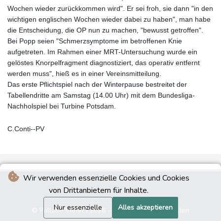
Wochen wieder zurückkommen wird". Er sei froh, sie dann "in den
wichtigen englischen Wochen wieder dabei zu haben", man habe
die Entscheidung, die OP nun zu machen, "bewusst getroffen".
Bei Popp seien "Schmerzsymptome im betroffenen Knie
aufgetreten. Im Rahmen einer MRT-Untersuchung wurde ein
gelöstes Knorpelfragment diagnostiziert, das operativ entfernt
werden muss", hieß es in einer Vereinsmitteilung.
Das erste Pflichtspiel nach der Winterpause bestreitet der
Tabellendritte am Samstag (14.00 Uhr) mit dem Bundesliga-
Nachholspiel bei Turbine Potsdam.
C.Conti--PV
Wir verwenden essenzielle Cookies und Cookies
von Drittanbietern für Inhalte.
Nur essenzielle
Alles akzeptieren
© Pallade Veneta 2026 - Alle Rechte vorbehalten