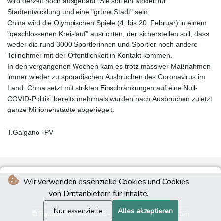
wird derzeit noch ausgebaut. Sie soll ein Modell für
Stadtentwicklung und eine "grüne Stadt" sein.
China wird die Olympischen Spiele (4. bis 20. Februar) in einem
"geschlossenen Kreislauf" ausrichten, der sicherstellen soll, dass
weder die rund 3000 Sportlerinnen und Sportler noch andere
Teilnehmer mit der Öffentlichkeit in Kontakt kommen.
In den vergangenen Wochen kam es trotz massiver Maßnahmen
immer wieder zu sporadischen Ausbrüchen des Coronavirus im
Land. China setzt mit strikten Einschränkungen auf eine Null-
COVID-Politik, bereits mehrmals wurden nach Ausbrüchen zuletzt
ganze Millionenstädte abgeriegelt.
T.Galgano--PV
Wir verwenden essenzielle Cookies und Cookies
von Drittanbietern für Inhalte.
Nur essenzielle
Alles akzeptieren
© Pallade Veneta 2026 - Alle Rechte vorbehalten