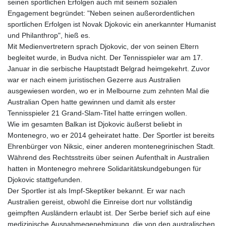
seinen sportlichen Erfolgen auch mit seinem sozialen
Engagement begründet: "Neben seinen außerordentlichen
sportlichen Erfolgen ist Novak Djokovic ein anerkannter Humanist
und Philanthrop", hieß es.
Mit Medienvertretern sprach Djokovic, der von seinen Eltern
begleitet wurde, in Budva nicht. Der Tennisspieler war am 17.
Januar in die serbische Hauptstadt Belgrad heimgekehrt. Zuvor
war er nach einem juristischen Gezerre aus Australien
ausgewiesen worden, wo er in Melbourne zum zehnten Mal die
Australian Open hatte gewinnen und damit als erster
Tennisspieler 21 Grand-Slam-Titel hatte erringen wollen.
Wie im gesamten Balkan ist Djokovic äußerst beliebt in
Montenegro, wo er 2014 geheiratet hatte. Der Sportler ist bereits
Ehrenbürger von Niksic, einer anderen montenegrinischen Stadt.
Während des Rechtsstreits über seinen Aufenthalt in Australien
hatten in Montenegro mehrere Solidaritätskundgebungen für
Djokovic stattgefunden.
Der Sportler ist als Impf-Skeptiker bekannt. Er war nach
Australien gereist, obwohl die Einreise dort nur vollständig
geimpften Ausländern erlaubt ist. Der Serbe berief sich auf eine
medizinische Ausnahmegenehmigung, die von den australischen