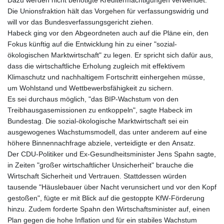
Dazu werden nicht benötigte Kreditermächtigungen verwendet.
Die Unionsfraktion hält das Vorgehen für verfassungswidrig und
will vor das Bundesverfassungsgericht ziehen.
Habeck ging vor den Abgeordneten auch auf die Pläne ein, den
Fokus künftig auf die Entwicklung hin zu einer "sozial-
ökologischen Marktwirtschaft" zu legen. Er spricht sich dafür aus,
dass die wirtschaftliche Erholung zugleich mit effektivem
Klimaschutz und nachhaltigem Fortschritt einhergehen müsse,
um Wohlstand und Wettbewerbsfähigkeit zu sichern.
Es sei durchaus möglich, "das BIP-Wachstum von den
Treibhausgasemissionen zu entkoppeln", sagte Habeck im
Bundestag. Die sozial-ökologische Marktwirtschaft sei ein
ausgewogenes Wachstumsmodell, das unter anderem auf eine
höhere Binnennachfrage abziele, verteidigte er den Ansatz.
Der CDU-Politiker und Ex-Gesundheitsminister Jens Spahn sagte,
in Zeiten "großer wirtschaftlicher Unsicherheit" brauche die
Wirtschaft Sicherheit und Vertrauen. Stattdessen würden
tausende "Häuslebauer über Nacht verunsichert und vor den Kopf
gestoßen", fügte er mit Blick auf die gestoppte KfW-Förderung
hinzu. Zudem forderte Spahn den Wirtschaftsminister auf, einen
Plan gegen die hohe Inflation und für ein stabiles Wachstum