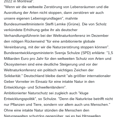
2022 in Montreal".
"Wenn wir die weltweite Zerstörung von Lebensräumen und die
Ausrottung der Arten nicht stoppen, dann zerstören wir auch
unsere eigenen Lebensgrundlagen", mahnte
Bundesumweltministerin Steffi Lemke (Grüne). Die von Scholz
verkündete Erhöhung gebe ihr als deutscher
Verhandlungsführerin bei der Weltnaturkonferenz im Dezember
den nötigen Rückenwind "für eine ambitionierte globale
Vereinbarung, mit der wir die Naturzerstörung stoppen können".
Bundesentwicklungsministerin Svenja Schulze (SPD) erklärte: "1,5
Milliarden Euro pro Jahr für den weltweiten Schutz von Arten und
Ökosystemen sind eine deutliche Steigerung und vor der
Weltnaturkonferenz ein politisch wichtiges Zeichen der
Solidarität." Deutschland bleibe damit "als größter internationaler
Geber Vorreiter im Einsatz für eine intakte Natur in den
Entwicklungs- und Schwellenländern".
Ambitionierter Naturschutz sei zugleich auch "kluge
Entwicklungspolitik", so Schulze. "Denn die Naturkrise betrifft nicht
nur Pflanzen und Tiere, sondern vor allem auch uns Menschen."
Ohne eine intakte Natur stünden die Menschen den
Naturgewalten schutzlos gegenüber, sei es bei Hitzewellen,