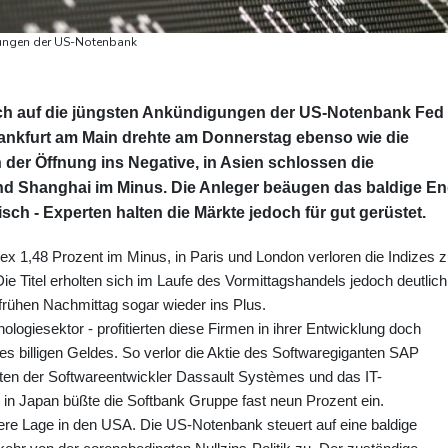
dungen der US-Notenbank
ich auf die jüngsten Ankündigungen der US-Notenbank Fed
 Frankfurt am Main drehte am Donnerstag ebenso wie die
 der Öffnung ins Negative, in Asien schlossen die
nd Shanghai im Minus. Die Anleger beäugen das baldige E
sch - Experten halten die Märkte jedoch für gut gerüstet.
ndex 1,48 Prozent im Minus, in Paris und London verloren die Indizes
e Titel erholten sich im Laufe des Vormittagshandels jedoch deutlich,
rühen Nachmittag sogar wieder ins Plus.
logiesektor - profitierten diese Firmen in ihrer Entwicklung doch
billigen Geldes. So verlor die Aktie des Softwaregiganten SAP
örten der Softwareentwickler Dassault Systèmes und das IT-
in Japan büßte die Softbank Gruppe fast neun Prozent ein.
here Lage in den USA. Die US-Notenbank steuert auf eine baldige