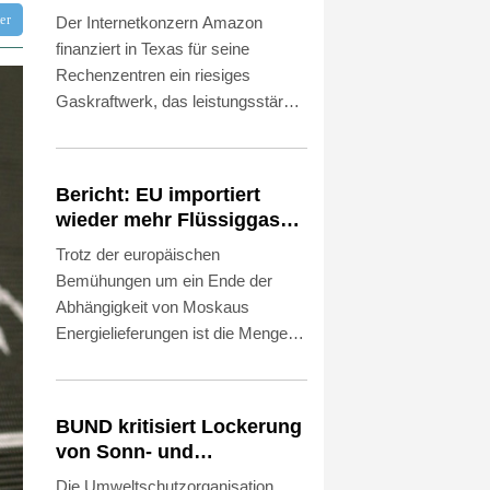
finanziert für
tter
Der Internetkonzern Amazon
Rechenzentren riesiges
finanziert in Texas für seine
Gaskraftwerk
Rechenzentren ein riesiges
Gaskraftwerk, das leistungsstärker
als alle bisherigen Anlagen in den
USA werden soll. Das
Unternehmen bestätigte am Freitag
Bericht: EU importiert
entsprechende Berichte. Es ist das
wieder mehr Flüssiggas
jüngste Beispiel dafür, wie die
aus Russland
Trotz der europäischen
großen Technologiekonzerne im
Bemühungen um ein Ende der
Wettlauf um Künstliche Intelligenz
Abhängigkeit von Moskaus
versuchen, sich vom öffentlichen
Energielieferungen ist die Menge
Stromnetz unabhängig zu machen
von aus Russland in die EU
und selbst Energie für ihre
importiertem Flüssiggas (LNG)
Rechenzentren zu erzeugen.
einem Bericht zufolge wieder
BUND kritisiert Lockerung
gestiegen. Die EU-Staaten hätten
von Sonn- und
im Juni 14 Prozent mehr LNG aus
Feiertagsfahrverbot für
Die Umweltschutzorganisation