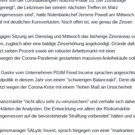
ehr von der coronabedingten Nullzins-Politik zu. Der zuständige
neigt", die Leitzinsen bei seinem nächsten Treffen im März
angemessen sind", hatte Notenbankchef Jerome Powell am Mittwoch
uf mit deutlichen Kursverlusten. Noch offen ist, wie genau die Zinsen
ägigen Sitzung am Dienstag und Mittwoch das bisherige Zinsniveau v
n, zugleich aber eine baldige Zinserhöhung angekündigt. Gründe daf
tzt sieben Prozent sowie ein robuster Arbeitsmarkt mit einer
Die wegen der Corona-Pandemie gestarteten massiven Anleihekäufe sol
len Gaske vom Unternehmen PGIM Fixed Income sprachen angesicht
ldpolitik in diesem Jahr von einem "schwierigen Balanceakt". Denn di
uletzt wegen der Corona-Krise mit einem "hohen Maß an Unsicherheit
nanzmärkte "nicht allzu sehr zu verunsichern" und verhalte sich dahe
 erklärten die Analysten. Die Entwicklung vor allem der Risikomärkte
ngemessen auf die bevorstehende Straffung vorbereitet" hätten und s
gensmanager SALytic Invest, sprach hingegen von einer "markanten