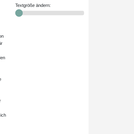
Mehrere CDU-Ministerpräsidenten
Textgröße ändern:
aus Ostdeutschland hatten
gefordert, am abschlagsfreien
Renteneintritt nach 45
Beitragsjahren festhalten.
on
ür
len
s
e
r
ich