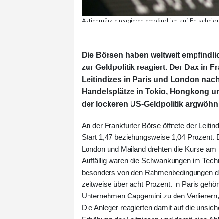
Aktienmärkte reagieren empfindlich auf Entschei
Die Börsen haben weltweit empfindl
zur Geldpolitik reagiert. Der Dax in
Leitindizes in Paris und London nach
Handelsplätze in Tokio, Hongkong u
der lockeren US-Geldpolitik argwöhni
An der Frankfurter Börse öffnete der Leiti
Start 1,47 beziehungsweise 1,04 Prozent. Di
London und Mailand drehten die Kurse am f
Auffällig waren die Schwankungen im Techno
besonders von den Rahmenbedingungen des 
zeitweise über acht Prozent. In Paris geh
Unternehmen Capgemini zu den Verlierern, 
Die Anleger reagierten damit auf die unsic