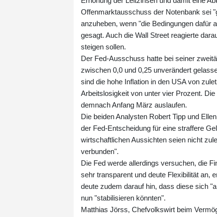
Erhöhung der Leitzinsen und damit eine Abk
Offenmarktausschuss der Notenbank sei "ge
anzuheben, wenn "die Bedingungen dafür 
gesagt. Auch die Wall Street reagierte dara
steigen sollen.
Der Fed-Ausschuss hatte bei seiner zweit
zwischen 0,0 und 0,25 unverändert gelasse
sind die hohe Inflation in den USA von zule
Arbeitslosigkeit von unter vier Prozent. 
demnach Anfang März auslaufen.
Die beiden Analysten Robert Tipp und El
der Fed-Entscheidung für eine straffere Ge
wirtschaftlichen Aussichten seien nicht z
verbunden".
Die Fed werde allerdings versuchen, die Fi
sehr transparent und deute Flexibilität an,
deute zudem darauf hin, dass diese sich "a
nun "stabilisieren könnten".
Matthias Jörss, Chefvolkswirt beim Vermö