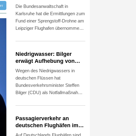
zu Sprengstoff-Drohne in
tter
Die Bundesanwaltschaft in
Leipzig
Karlsruhe hat die Ermittlungen zum
Fund einer Sprengstoff-Drohne am
Leipziger Flughafen übernommen.
Es bestehe der Verdacht des
versuchten Herbeiführens einer
Sprengstoffexplosion und des
Niedrigwasser: Bilger
gefährlichen Eingriffs in den
erwägt Aufhebung von
Luftverkehr, erklärte die
Sonn- und
Wegen des Niedrigwassers in
Bundesanwaltschaft am
Feiertagsfahrverbot für
deutschen Flüssen hat
Donnerstagabend. Die Behörde
Lkw
Bundesverkehrsminister Steffen
habe die Ermittlungen "wegen der
Bilger (CDU) als Notfallmaßnahme
besonderen Bedeutung des Falles"
eine vorübergehende Aufhebung
von der Generalstaatsanwaltschaft
des Sonn- und
Dresden übernommen.
Feiertagsfahrverbots für
Passagierverkehr an
Lastwagen ins Spiel gebracht. "Ich
deutschen Flughäfen im
könnte mir beispielsweise
ersten Halbjahr gesunken
Auf Deutschlands Flughäfen sind