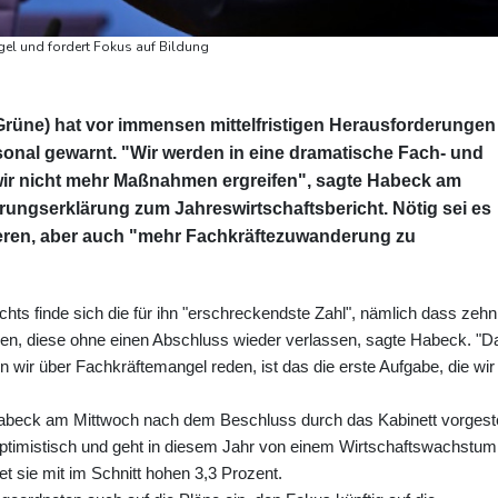
el und fordert Fokus auf Bildung
Grüne) hat vor immensen mittelfristigen Herausforderungen
sonal gewarnt. "Wir werden in eine dramatische Fach- und
 wir nicht mehr Maßnahmen ergreifen", sagte Habeck am
rungserklärung zum Jahreswirtschaftsbericht. Nötig sei es
ieren, aber auch "mehr Fachkräftezuwanderung zu
chts finde sich die für ihn "erschreckendste Zahl", nämlich dass zehn
hen, diese ohne einen Abschluss wieder verlassen, sagte Habeck. "D
nn wir über Fachkräftemangel reden, ist das die erste Aufgabe, die wir
Habeck am Mittwoch nach dem Beschluss durch das Kabinett vorgeste
g optimistisch und geht in diesem Jahr von einem Wirtschaftswachstum
et sie mit im Schnitt hohen 3,3 Prozent.