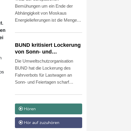
großen Technologiekonzerne im
Bemühungen um ein Ende der
Wettlauf um Künstliche Intelligenz
Abhängigkeit von Moskaus
versuchen, sich vom öffentlichen
Energielieferungen ist die Menge
Stromnetz unabhängig zu machen
t.
von aus Russland in die EU
und selbst Energie für ihre
nen
importiertem Flüssiggas (LNG)
Rechenzentren zu erzeugen.
ei
einem Bericht zufolge wieder
BUND kritisiert Lockerung
gestiegen. Die EU-Staaten hätten
von Sonn- und
im Juni 14 Prozent mehr LNG aus
n
Feiertagsfahrverbot für
Die Umweltschutzorganisation
Russland importiert als ein Jahr
Lastwagen
BUND hat die Lockerung des
zuvor, berichtete die "Welt am
tos
Fahrverbots für Lastwagen an
Sonntag" unter Berufung auf Daten
Sonn- und Feiertagen scharf
des Forschungszentrums Centre
kritisiert. Es sei keine Lösung,
for Research on Energy and Clean
wegen des Niedrigwassers in
Air (CREA).
Flüssen "den Schiffstransport jetzt
Hören
durch hunderte oder tausende
Lkw-Fahrten zu ersetzen", sagte
Hör auf zuzuhören
der Verbandsvorsitzende Olaf