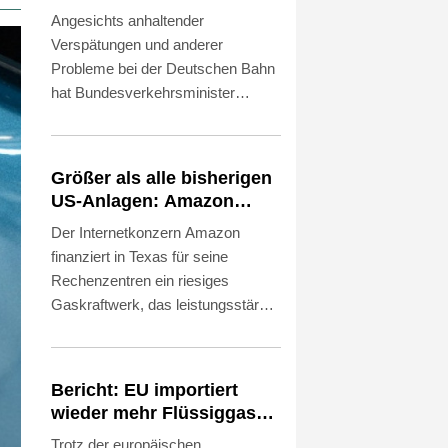
Einhaltung der Vorgaben
Angesichts anhaltender
des Bundes geknüpft
Verspätungen und anderer
Probleme bei der Deutschen Bahn
hat Bundesverkehrsminister
Steffen Bilger (CDU) den Druck auf
die Führungsebene des Konzerns
erhöht und Konsequenzen bei den
Größer als alle bisherigen
Vorstandsgehältern angekündigt.
US-Anlagen: Amazon
"Es wird sich konkret auf die
finanziert für
Der Internetkonzern Amazon
Bonuszahlungen von Bahn-
Rechenzentren riesiges
finanziert in Texas für seine
Managern auswirken, wenn die
Gaskraftwerk
Rechenzentren ein riesiges
Ziele, die der Bund vorgibt, nicht
Gaskraftwerk, das leistungsstärker
eingehalten werden", sagte Bilger
als alle bisherigen Anlagen in den
der "Bild am Sonntag".
USA werden soll. Das
Unternehmen bestätigte am Freitag
Bericht: EU importiert
entsprechende Berichte. Es ist das
wieder mehr Flüssiggas
jüngste Beispiel dafür, wie die
aus Russland
Trotz der europäischen