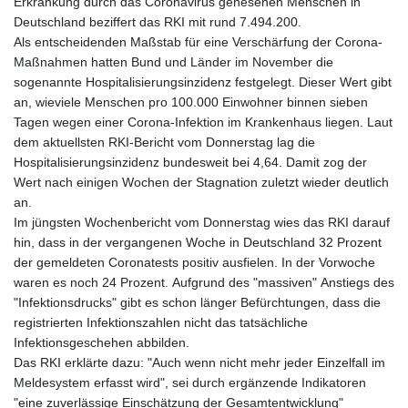
Erkrankung durch das Coronavirus genesenen Menschen in
Deutschland beziffert das RKI mit rund 7.494.200.
Als entscheidenden Maßstab für eine Verschärfung der Corona-
Maßnahmen hatten Bund und Länder im November die
sogenannte Hospitalisierungsinzidenz festgelegt. Dieser Wert gibt
an, wieviele Menschen pro 100.000 Einwohner binnen sieben
Tagen wegen einer Corona-Infektion im Krankenhaus liegen. Laut
dem aktuellsten RKI-Bericht vom Donnerstag lag die
Hospitalisierungsinzidenz bundesweit bei 4,64. Damit zog der
Wert nach einigen Wochen der Stagnation zuletzt wieder deutlich
an.
Im jüngsten Wochenbericht vom Donnerstag wies das RKI darauf
hin, dass in der vergangenen Woche in Deutschland 32 Prozent
der gemeldeten Coronatests positiv ausfielen. In der Vorwoche
waren es noch 24 Prozent. Aufgrund des "massiven" Anstiegs des
"Infektionsdrucks" gibt es schon länger Befürchtungen, dass die
registrierten Infektionszahlen nicht das tatsächliche
Infektionsgeschehen abbilden.
Das RKI erklärte dazu: "Auch wenn nicht mehr jeder Einzelfall im
Meldesystem erfasst wird", sei durch ergänzende Indikatoren
"eine zuverlässige Einschätzung der Gesamtentwicklung"