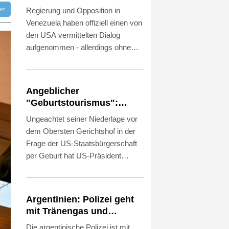
offiziellen Dialog auf -
tter
Regierung und Opposition in
ohne Machado
Venezuela haben offiziell einen von
den USA vermittelten Dialog
aufgenommen - allerdings ohne
Oppositionsführerin und
Friedensnobelpreisträgerin María
Corina Machado. Am Ende der
Angeblicher
ersten Sitzung am Donnerstag
"Geburtstourismus":
(Ortszeit) teilten beide Seiten in
Trump unternimmt neuen
Ungeachtet seiner Niederlage vor
Onlinediensten mit, sie würden
Vorstoß im Streit um US-
dem Obersten Gerichtshof in der
eine "politische, friedliche,
Staatsbürgerschaft
Frage der US-Staatsbürgerschaft
demokratische und
per Geburt hat US-Präsident
verfassungsgemäße Lösung"
Donald Trump in dem Streit einen
anstreben. Die Delegation der
neuen Vorstoß unternommen. Er
Opposition wird von der lange im
unterzeichnete am Donnerstag
Exil lebenden Ex-Abgeordneten
Argentinien: Polizei geht
(Ortszeit) ein Dekret, mit dem ein
Dinorah Figuera angeführt.
mit Tränengas und
angeblicher "Geburtstourismus"
Gummigeschossen gegen
Die argentinische Polizei ist mit