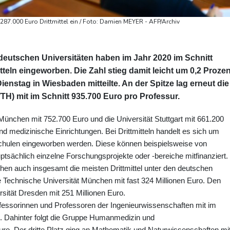
287.000 Euro Drittmittel ein / Foto: Damien MEYER - AFP/Archiv
eutschen Universitäten haben im Jahr 2020 im Schnitt
teln eingeworben. Die Zahl stieg damit leicht um 0,2 Prozen
enstag in Wiesbaden mitteilte. An der Spitze lag erneut die
) mit im Schnitt 935.700 Euro pro Professur.
 München mit 752.700 Euro und die Universität Stuttgart mit 661.200
sind medizinische Einrichtungen. Bei Drittmitteln handelt es sich um
schulen eingeworben werden. Diese können beispielsweise von
ächlich einzelne Forschungsprojekte oder -bereiche mitfinanziert.
en auch insgesamt die meisten Drittmittel unter den deutschen
ie Technische Universität München mit fast 324 Millionen Euro. Den
ersität Dresden mit 251 Millionen Euro.
essorinnen und Professoren der Ingenieurwissenschaften mit im
el. Dahinter folgt die Gruppe Humanmedizin und
o. Der dritte Platz ging an Mathematik und Naturwissenschaften mi