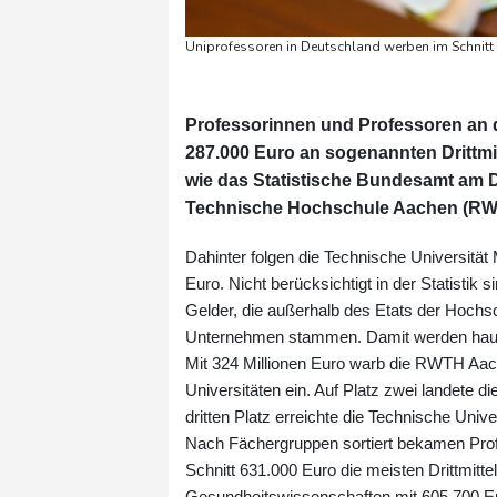
Uniprofessoren in Deutschland werben im Schnitt 
Professorinnen und Professoren an d
287.000 Euro an sogenannten Drittmit
wie das Statistische Bundesamt am Di
Technische Hochschule Aachen (RWTH
Dahinter folgen die Technische Universität
Euro. Nicht berücksichtigt in der Statistik 
Gelder, die außerhalb des Etats der Hoch
Unternehmen stammen. Damit werden haupts
Mit 324 Millionen Euro warb die RWTH Aach
Universitäten ein. Auf Platz zwei landete d
dritten Platz erreichte die Technische Univ
Nach Fächergruppen sortiert bekamen Prof
Schnitt 631.000 Euro die meisten Drittmitt
Gesundheitswissenschaften mit 605.700 Eur