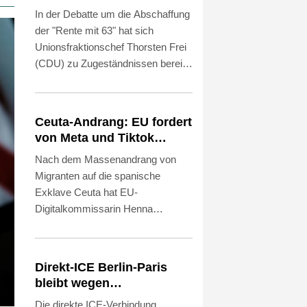
offen für Härtefall- und
In der Debatte um die Abschaffung
Übergangslösungen
der "Rente mit 63" hat sich
Unionsfraktionschef Thorsten Frei
(CDU) zu Zugeständnissen bereit
gezeigt. "Eine Härtefallregelung bei
der Abschaffung der 'Rente mit 63'
ist in jedem Fall angezeigt, und
Ceuta-Andrang: EU fordert
auch über eine Übergangsregelung
von Meta und Tiktok
wird man reden", sagte Frei den
Vorgehen gegen
Nach dem Massenandrang von
Funke-Zeitungen vom Samstag.
Falschinformationen
Migranten auf die spanische
Mehrere CDU-Ministerpräsidenten
Exklave Ceuta hat EU-
aus Ostdeutschland hatten
Digitalkommissarin Henna
gefordert, am abschlagsfreien
Virkkunen von den Konzernen
Renteneintritt nach 45
Meta und Tiktok ein
Beitragsjahren festhalten.
entschiedeneres Vorgehen gegen
Direkt-ICE Berlin-Paris
Falschinformationen in
bleibt wegen
Krisenzeiten gefordert. "Die
Technikproblemen vorerst
Die direkte ICE-Verbindung