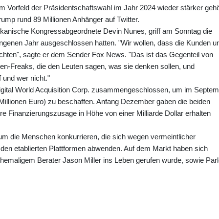
m Vorfeld der Präsidentschaftswahl im Jahr 2024 wieder stärker gehö
ump rund 89 Millionen Anhänger auf Twitter.
kanische Kongressabgeordnete Devin Nunes, griff am Sonntag die
ngenen Jahr ausgeschlossen hatten. "Wir wollen, dass die Kunden u
chten", sagte er dem Sender Fox News. "Das ist das Gegenteil von
hen-Freaks, die den Leuten sagen, was sie denken sollen, und
 und wer nicht."
igital World Acquisition Corp. zusammengeschlossen, um im Septem
 Millionen Euro) zu beschaffen. Anfang Dezember gaben die beiden
e Finanzierungszusage in Höhe von einer Milliarde Dollar erhalten
n um die Menschen konkurrieren, die sich wegen vermeintlicher
 den etablierten Plattformen abwenden. Auf dem Markt haben sich
ehemaligem Berater Jason Miller ins Leben gerufen wurde, sowie Parl