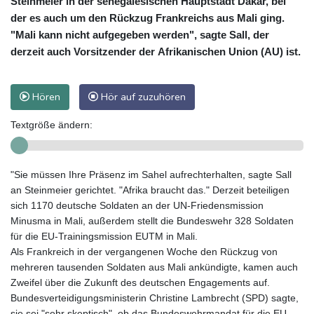
Steinmeier in der senegalesischen Hauptstadt Dakar, bei
der es auch um den Rückzug Frankreichs aus Mali ging.
"Mali kann nicht aufgegeben werden", sagte Sall, der
derzeit auch Vorsitzender der Afrikanischen Union (AU) ist.
Hören
Hör auf zuzuhören
Textgröße ändern:
"Sie müssen Ihre Präsenz im Sahel aufrechterhalten, sagte Sall
an Steinmeier gerichtet. "Afrika braucht das." Derzeit beteiligen
sich 1170 deutsche Soldaten an der UN-Friedensmission
Minusma in Mali, außerdem stellt die Bundeswehr 328 Soldaten
für die EU-Trainingsmission EUTM in Mali.
Als Frankreich in der vergangenen Woche den Rückzug von
mehreren tausenden Soldaten aus Mali ankündigte, kamen auch
Zweifel über die Zukunft des deutschen Engagements auf.
Bundesverteidigungsministerin Christine Lambrecht (SPD) sagte,
sie sei "sehr skeptisch", ob das Bundeswehrmandat für die EU-