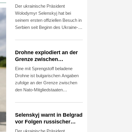
- Vucic für Integrität der
Der ukrainische Präsident
Ukraine
Wolodymyr Selenskyj hat bei
seinem ersten offiziellen Besuch in
Serbien seit Beginn des Ukraine-
Kriegs vor den Folgen der
verstärkten russischen Angriffe für
den kommenden Winter gewarnt.
Drohne explodiert an der
Die Ukraine habe "praktisch keine
Grenze zwischen
intakten Wärmekraftwerke mehr",
Rumänien und Bulgarien
Eine mit Sprengstoff beladene
sagte Selenskyj am Samstag nach
nahe Gaspipeline
Drohne ist bulgarischen Angaben
Gesprächen mit Präsident
zufolge an der Grenze zwischen
Aleksandar Vucic in Belgrad. Vucic
den Nato-Mitgliedstaaten
schloss eine militärische
Rumänien und Bulgarien
Zusammenarbeit mit der Ukraine
explodiert. "Die Drohne ist in
vorerst aus, bekräftigte aber die
unmittelbarer Nähe des
Unterstützung Serbiens für deren
Selenskyj warnt in Belgrad
Grenzübergangs Kardam zu
territoriale Integrität.
vor Folgen russischer
Rumänien" nahe dem Schwarzen
Angriffe für den Winter
Der ukrainische Präsident