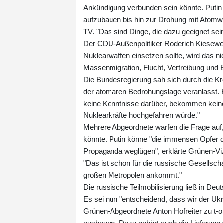
Ankündigung verbunden sein könnte. Putin 
aufzubauen bis hin zur Drohung mit Atomw
TV. "Das sind Dinge, die dazu geeignet sei
Der CDU-Außenpolitiker Roderich Kiesewett
Nuklearwaffen einsetzen sollte, wird das ni
Massenmigration, Flucht, Vertreibung und El
Die Bundesregierung sah sich durch die Kr
der atomaren Bedrohungslage veranlasst. E
keine Kenntnisse darüber, bekommen keine 
Nuklearkräfte hochgefahren würde."
Mehrere Abgeordnete warfen die Frage auf
könnte. Putin könne "die immensen Opfer d
Propaganda weglügen", erklärte Grünen-Vi
"Das ist schon für die russische Gesellsch
großen Metropolen ankommt."
Die russische Teilmobilisierung ließ in De
Es sei nun "entscheidend, dass wir der Ukrai
Grünen-Abgeordnete Anton Hofreiter zu t-on
ausbauen. Dazu gehört auch die Lieferung