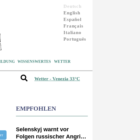
Deutsch
English
Español
Français
Italiano
Português
ILDUNG
WISSENSWERTES
WETTER
Wetter - Venezia 33°C
EMPFOHLEN
Selenskyj warnt vor
tter
Folgen russischer Angriffe