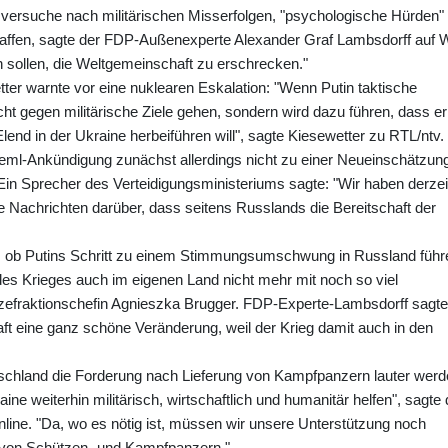
versuche nach militärischen Misserfolgen, "psychologische Hürden"
affen, sagte der FDP-Außenexperte Alexander Graf Lambsdorff auf W
n sollen, die Weltgemeinschaft zu erschrecken."
er warnte vor eine nuklearen Eskalation: "Wenn Putin taktische
cht gegen militärische Ziele gehen, sondern wird dazu führen, dass er
end in der Ukraine herbeiführen will", sagte Kiesewetter zu RTL/ntv.
eml-Ankündigung zunächst allerdings nicht zu einer Neueinschätzun
in Sprecher des Verteidigungsministeriums sagte: "Wir haben derzei
Nachrichten darüber, dass seitens Russlands die Bereitschaft der
, ob Putins Schritt zu einem Stimmungsumschwung in Russland führ
es Krieges auch im eigenen Land nicht mehr mit noch so viel
zefraktionschefin Agnieszka Brugger. FDP-Experte-Lambsdorff sagte
aft eine ganz schöne Veränderung, weil der Krieg damit auch in den
utschland die Forderung nach Lieferung von Kampfpanzern lauter werd
ne weiterhin militärisch, wirtschaftlich und humanitär helfen", sagte 
line. "Da, wo es nötig ist, müssen wir unsere Unterstützung noch
 von Schützen- und Kampfpanzern."