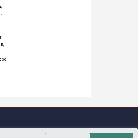
e
e
r
uf,
gebe