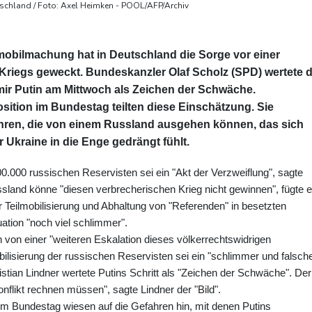
schland / Foto: Axel Heimken - POOL/AFP/Archiv
mobilmachung hat in Deutschland die Sorge vor einer
-Kriegs geweckt. Bundeskanzler Olaf Scholz (SPD) wertete d
r Putin am Mittwoch als Zeichen der Schwäche.
osition im Bundestag teilten diese Einschätzung. Sie
ahren, die von einem Russland ausgehen können, das sich
r Ukraine in die Enge gedrängt fühlt.
0.000 russischen Reservisten sei ein "Akt der Verzweiflung", sagte
land könne "diesen verbrecherischen Krieg nicht gewinnen", fügte e
 Teilmobilisierung und Abhaltung von "Referenden" in besetzten
ation "noch viel schlimmer".
von einer "weiteren Eskalation dieses völkerrechtswidrigen
bilisierung der russischen Reservisten sei ein "schlimmer und falsch
tian Lindner wertete Putins Schritt als "Zeichen der Schwäche". Der
onflikt rechnen müssen", sagte Lindner der "Bild".
dem Bundestag wiesen auf die Gefahren hin, mit denen Putins