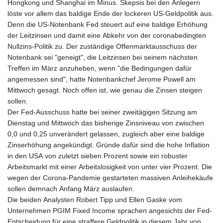
Hongkong und Shanghai im Minus. Skepsis bei den Anlegern
löste vor allem das baldige Ende der lockeren US-Geldpolitik aus.
Denn die US-Notenbank Fed steuert auf eine baldige Erhöhung
der Leitzinsen und damit eine Abkehr von der coronabedingten
Nullzins-Politik zu. Der zuständige Offenmarktausschuss der
Notenbank sei "geneigt", die Leitzinsen bei seinem nächsten
Treffen im März anzuheben, wenn "die Bedingungen dafür
angemessen sind", hatte Notenbankchef Jerome Powell am
Mittwoch gesagt. Noch offen ist, wie genau die Zinsen steigen
sollen.
Der Fed-Ausschuss hatte bei seiner zweitägigen Sitzung am
Dienstag und Mittwoch das bisherige Zinsniveau von zwischen
0,0 und 0,25 unverändert gelassen, zugleich aber eine baldige
Zinserhöhung angekündigt. Gründe dafür sind die hohe Inflation
in den USA von zuletzt sieben Prozent sowie ein robuster
Arbeitsmarkt mit einer Arbeitslosigkeit von unter vier Prozent. Die
wegen der Corona-Pandemie gestarteten massiven Anleihekäufe
sollen demnach Anfang März auslaufen.
Die beiden Analysten Robert Tipp und Ellen Gaske vom
Unternehmen PGIM Fixed Income sprachen angesichts der Fed-
Entscheidung für eine straffere Geldpolitik in diesem Jahr von